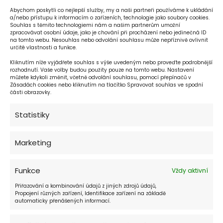
Abychom poskytli co nejlepší služby, my a naši partneři používáme k ukládání
a/nebo přístupu k informacím o zařízeních, technologie jako soubory cookies.
Souhlas s těmito technologiemi nám a našim partnerům umožní
zpracovávat osobní údaje, jako je chování při procházení nebo jedinečná ID
na tomto webu. Nesouhlas nebo odvolání souhlasu může nepříznivě ovlivnit
určité vlastnosti a funkce.
Kliknutím níže vyjádřete souhlas s výše uvedeným nebo proveďte podrobnější
rozhodnutí. Vaše volby budou použity pouze na tomto webu. Nastavení
můžete kdykoli změnit, včetně odvolání souhlasu, pomocí přepínačů v
Zásadách cookies nebo kliknutím na tlačítko Spravovat souhlas ve spodní
části obrazovky.
Statistiky
Recepce hotelu:
24 hod. denně
Marketing
Funkce
Vždy aktivní
Kavárna:
Přiřazování a kombinování údajů z jiných zdrojů údajů,
denně 10:00 - 22:00
Propojení různých zařízení, Identifikace zařízení na základě
automaticky přenášených informací.