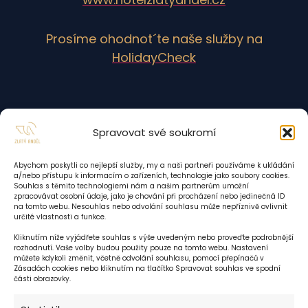
Prosíme ohodnot´te naše služby na
HolidayCheck
Spravovat své soukromí
Abychom poskytli co nejlepší služby, my a naši partneři používáme k ukládání
a/nebo přístupu k informacím o zařízeních, technologie jako soubory cookies.
Souhlas s těmito technologiemi nám a našim partnerům umožní
zpracovávat osobní údaje, jako je chování při procházení nebo jedinečná ID
na tomto webu. Nesouhlas nebo odvolání souhlasu může nepříznivě ovlivnit
určité vlastnosti a funkce.
Kliknutím níže vyjádřete souhlas s výše uvedeným nebo proveďte podrobnější
rozhodnutí. Vaše volby budou použity pouze na tomto webu. Nastavení
můžete kdykoli změnit, včetně odvolání souhlasu, pomocí přepínačů v
Zásadách cookies nebo kliknutím na tlačítko Spravovat souhlas ve spodní
části obrazovky.