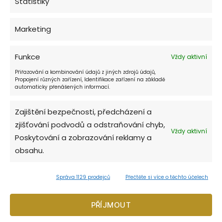
Statistiky
Recepce hotelu:
24 hod. denně
Marketing
Funkce
Vždy aktivní
Kavárna:
Přiřazování a kombinování údajů z jiných zdrojů údajů,
denně 10:00 - 22:00
Propojení různých zařízení, Identifikace zařízení na základě
automaticky přenášených informací.
Restaurant Don Julius:
Zajištění bezpečnosti, předcházení a
denně 11:00 - 22:00
zjišťování podvodů a odstraňování chyb,
Vždy aktivní
Poskytování a zobrazování reklamy a
obsahu.
Music & Cocktail bar:
18:30 - 3:00
Správa 1129 prodejců
Přečtěte si více o těchto účelech
V mimosezóně se může otevírací doba lišit.
PŘÍJMOUT