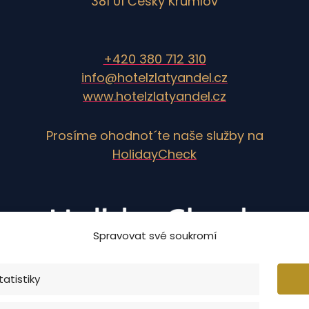
381 01 Český Krumlov
+420 380 712 310
info@hotelzlatyandel.cz
www.hotelzlatyandel.cz
Prosíme ohodnot´te naše služby na
HolidayCheck
Spravovat své soukromí
tatistiky