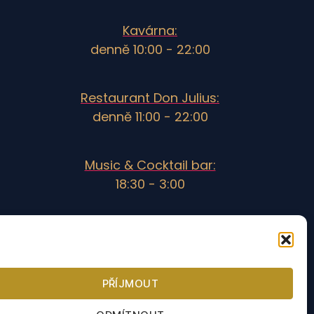
Kavárna:
denně 10:00 - 22:00
Restaurant Don Julius:
denně 11:00 - 22:00
Music & Cocktail bar:
18:30 - 3:00
V mimosezóně se může otevírací doba lišit.
PŘÍJMOUT