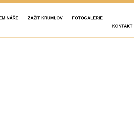
EMINÁŘE
ZAŽÍT KRUMLOV
FOTOGALERIE
KONTAKT
LAVY
ZAŽÍT KRUMLOV
KARIÉRA
FOTOGALERIE