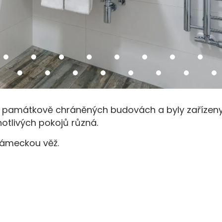
ch památkově chráněných budovách a byly zařízeny
notlivých pokojů různá.
zámeckou věž.