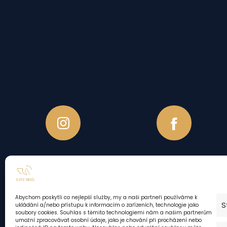
Ubytovací řád
Reklamační řád
Abychom poskytli co nejlepší služby, my a naši partneři používáme k
VOP
S
ukládání a/nebo přístupu k informacím o zařízeních, technologie jako
soubory cookies. Souhlas s těmito technologiemi nám a našim partnerům
umožní zpracovávat osobní údaje, jako je chování při procházení nebo
GDPR