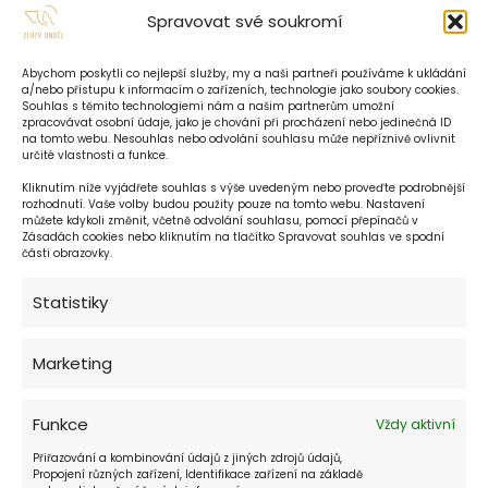
Spravovat své soukromí
Abychom poskytli co nejlepší služby, my a naši partneři používáme k ukládání
a/nebo přístupu k informacím o zařízeních, technologie jako soubory cookies.
Souhlas s těmito technologiemi nám a našim partnerům umožní
zpracovávat osobní údaje, jako je chování při procházení nebo jedinečná ID
na tomto webu. Nesouhlas nebo odvolání souhlasu může nepříznivě ovlivnit
určité vlastnosti a funkce.
Kliknutím níže vyjádřete souhlas s výše uvedeným nebo proveďte podrobnější
rozhodnutí. Vaše volby budou použity pouze na tomto webu. Nastavení
můžete kdykoli změnit, včetně odvolání souhlasu, pomocí přepínačů v
Zásadách cookies nebo kliknutím na tlačítko Spravovat souhlas ve spodní
části obrazovky.
Statistiky
Recepce hotelu:
24 hod. denně
Marketing
Funkce
Vždy aktivní
Kavárna:
Přiřazování a kombinování údajů z jiných zdrojů údajů,
denně 10:00 - 22:00
Propojení různých zařízení, Identifikace zařízení na základě