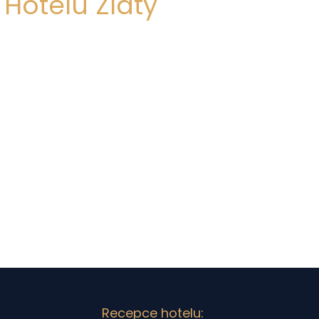
 Hotelu Zlatý
Recepce hotelu: