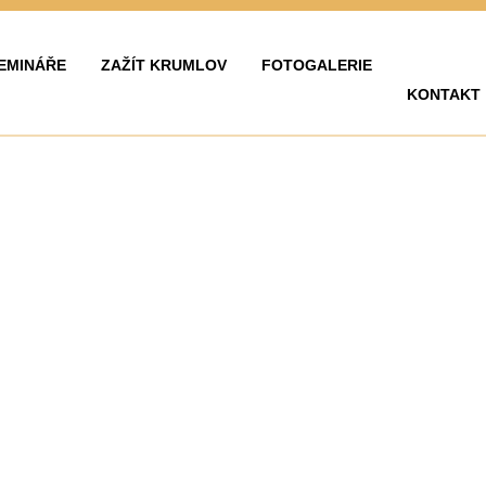
EMINÁŘE
ZAŽÍT KRUMLOV
FOTOGALERIE
KONTAKT
LAVY
ZAŽÍT KRUMLOV
KARIÉRA
FOTOGALERIE