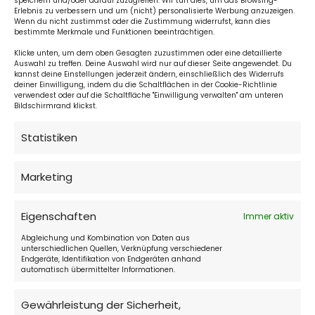
speichern und/oder darauf zuzugreifen. Wir tun dies, um das Browsing-
Erlebnis zu verbessern und um (nicht) personalisierte Werbung anzuzeigen.
Wenn du nicht zustimmst oder die Zustimmung widerrufst, kann dies
bestimmte Merkmale und Funktionen beeinträchtigen.
Klicke unten, um dem oben Gesagten zuzustimmen oder eine detaillierte
Auswahl zu treffen. Deine Auswahl wird nur auf dieser Seite angewendet. Du
kannst deine Einstellungen jederzeit ändern, einschließlich des Widerrufs
deiner Einwilligung, indem du die Schaltflächen in der Cookie-Richtlinie
verwendest oder auf die Schaltfläche "Einwilligung verwalten" am unteren
Bildschirmrand klickst.
Statistiken
Hotelrezeption:
24 h täglich
Marketing
Cafe:
Eigenschaften
Immer aktiv
täglich 10:00 - 22:00
Abgleichung und Kombination von Daten aus
unterschiedlichen Quellen, Verknüpfung verschiedener
Endgeräte, Identifikation von Endgeräten anhand
automatisch übermittelter Informationen.
Restaurant Don Julius:
Gewährleistung der Sicherheit,
täglich 11:00 - 22:00