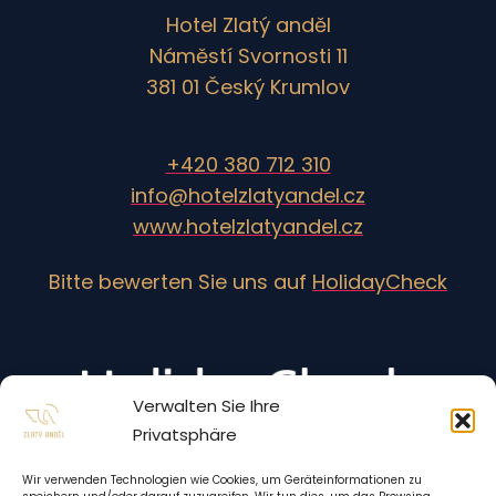
Hotel Zlatý anděl
Náměstí Svornosti 11
381 01 Český Krumlov
+420 380 712 310
info@hotelzlatyandel.cz
www.hotelzlatyandel.cz
Bitte bewerten Sie uns auf
HolidayCheck
Verwalten Sie Ihre
Privatsphäre
Wir verwenden Technologien wie Cookies, um Geräteinformationen zu