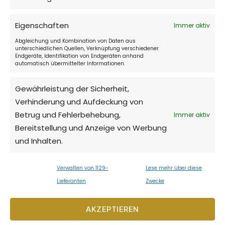
Cafe:
Eigenschaften
Immer aktiv
täglich 10:00 - 22:00
Abgleichung und Kombination von Daten aus
unterschiedlichen Quellen, Verknüpfung verschiedener
Endgeräte, Identifikation von Endgeräten anhand
automatisch übermittelter Informationen.
Restaurant Don Julius:
Gewährleistung der Sicherheit,
täglich 11:00 - 22:00
Verhinderung und Aufdeckung von
Betrug und Fehlerbehebung,
Immer aktiv
Bereitstellung und Anzeige von Werbung
Music & Cocktail bar:
und Inhalten.
18:30 - 3:00
Verwalten von 1129-
Lese mehr über diese
Öffnungszeiten können während der
Lieferanten
Zwecke
Nebensaison variieren.
AKZEPTIEREN