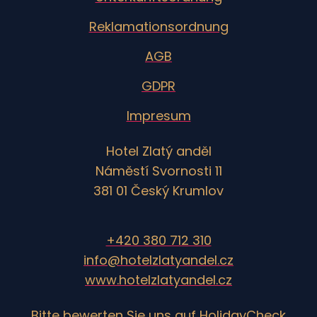
Reklamationsordnung
AGB
GDPR
Impresum
Hotel Zlatý anděl
Náměstí Svornosti 11
381 01 Český Krumlov
+420 380 712 310
info@hotelzlatyandel.cz
www.hotelzlatyandel.cz
Bitte bewerten Sie uns auf
HolidayCheck