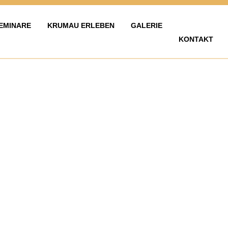
EMINARE
KRUMAU ERLEBEN
GALERIE
KONTAKT
LAVY
ZAŽÍT KRUMLOV
KARIÉRA
FOTOGALERIE