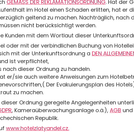
ach
GEMÄSS DER REKLAMATIONSORDNUNG
. Hat der 
nthalt im Hotel einen Schaden erlitten, hat er 
rzüglich geltend zu machen. Nachträglich, nach 
üssen nicht berücksichtigt werden.
 ihre Kunden mit dem Wortlaut dieser Unterkunftso
 oder mit der verbindlichen Buchung von Hotellei
 sich mit der Unterkunftsordnung a
DEN ALLGEMEIN
d ist verpflichtet,
 nach dieser Ordnung zu handeln.
hat er/sie auch weitere Anweisungen zum Hotelbet
enevorschriften,( Der Evakuierungsplan des Hotels)
traut zu machen.
n dieser Ordnung geregelte Angelegenheiten unterl
GDPR
, Kameraüberwachungsanlage o.ä.),
AGB
und
schechischen Republik.
auf
www.hotelzlatyandel.cz.